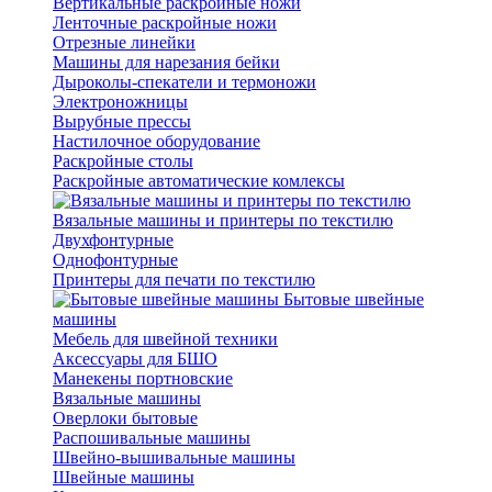
Вертикальные раскройные ножи
Ленточные раскройные ножи
Отрезные линейки
Машины для нарезания бейки
Дыроколы-спекатели и термоножи
Электроножницы
Вырубные прессы
Настилочное оборудование
Раскройные столы
Раскройные автоматические комлексы
Вязальные машины и принтеры по текстилю
Двухфонтурные
Однофонтурные
Принтеры для печати по текстилю
Бытовые швейные
машины
Мебель для швейной техники
Аксессуары для БШО
Манекены портновские
Вязальные машины
Оверлоки бытовые
Распошивальные машины
Швейно-вышивальные машины
Швейные машины