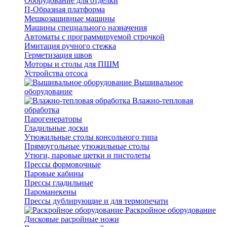
Оборудование для отделки
П-Образная платформа
Мешкозашивные машины
Машины специального назначения
Автоматы с программируемой строчкой
Имитация ручного стежка
Герметизация швов
Моторы и столы для ПШМ
Устройства отсоса
Вышивальное
оборудование
Влажно-тепловая
обработка
Парогенераторы
Гладильные доски
Утюжильные столы консольного типа
Прямоугольные утюжильные столы
Утюги, паровые щетки и пистолеты
Прессы формовочные
Паровые кабины
Прессы гладильные
Пароманекены
Прессы дублирующие и для термопечати
Раскройное оборудование
Дисковые расройные ножи