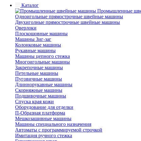
Каталог
Промышленные шв
Одноигольные прямострочные швейные машины
Двухиголные прямострочные швейные машины
Оверлоки
Плоскошовные машины
Машины Зиг-заг
Колонковые машины
Рукавные машины
Машины цепного стежка
Многоигольные машины
Закрепочные машины
Петельные машины
Пуговичные машины
Длиннорукавные машины
Скорняжные машины
Подшивочные машины
Спуска края кожи
Оборудование для отделки
П-Образная платформа
Мешкозашивные машины
Машины специального назначения
Автоматы с программируемой строчкой
Имитация ручного стежка