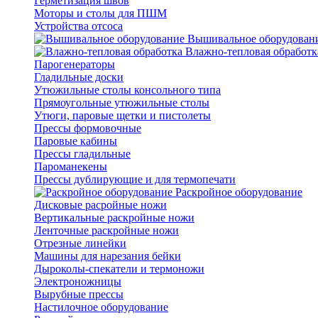
Герметизация швов
Моторы и столы для ПШМ
Устройства отсоса
Вышивальное оборудован
Влажно-тепловая обработк
Парогенераторы
Гладильные доски
Утюжильные столы консольного типа
Прямоугольные утюжильные столы
Утюги, паровые щетки и пистолеты
Прессы формовочные
Паровые кабины
Прессы гладильные
Пароманекены
Прессы дублирующие и для термопечати
Раскройное оборудование
Дисковые расройные ножи
Вертикальные раскройные ножи
Ленточные раскройные ножи
Отрезные линейки
Машины для нарезания бейки
Дыроколы-спекатели и термоножи
Электроножницы
Вырубные прессы
Настилочное оборудование