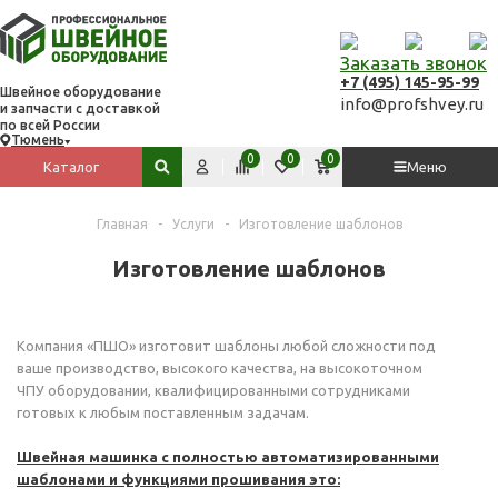
Заказать звонок
+7 (495) 145-95-99
Швейное оборудование
info@profshvey.ru
и запчасти с доставкой
по всей России
Тюмень
Вход
Сравнить
Избранное
Корзина
0
0
0
Каталог
Меню
Поиск по сайту
Главная
-
Услуги
-
Изготовление шаблонов
Изготовление шаблонов
Компания «ПШО» изготовит шаблоны любой сложности под
ваше производство, высокого качества, на высокоточном
ЧПУ оборудовании, квалифицированными сотрудниками
готовых к любым поставленным задачам.
Швейная машинка с полностью автоматизированными
шаблонами и функциями прошивания это: