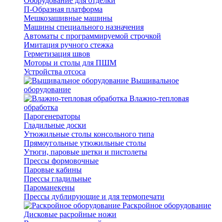
Оборудование для отделки
П-Образная платформа
Мешкозашивные машины
Машины специального назначения
Автоматы с программируемой строчкой
Имитация ручного стежка
Герметизация швов
Моторы и столы для ПШМ
Устройства отсоса
Вышивальное
оборудование
Влажно-тепловая
обработка
Парогенераторы
Гладильные доски
Утюжильные столы консольного типа
Прямоугольные утюжильные столы
Утюги, паровые щетки и пистолеты
Прессы формовочные
Паровые кабины
Прессы гладильные
Пароманекены
Прессы дублирующие и для термопечати
Раскройное оборудование
Дисковые расройные ножи