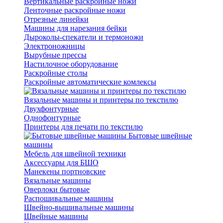
Вертикальные раскройные ножи
Ленточные раскройные ножи
Отрезные линейки
Машины для нарезания бейки
Дыроколы-спекатели и термоножи
Электроножницы
Вырубные прессы
Настилочное оборудование
Раскройные столы
Раскройные автоматические комлексы
Вязальные машины и принтеры по текстилю
Двухфонтурные
Однофонтурные
Принтеры для печати по текстилю
Бытовые швейные
машины
Мебель для швейной техники
Аксессуары для БШО
Манекены портновские
Вязальные машины
Оверлоки бытовые
Распошивальные машины
Швейно-вышивальные машины
Швейные машины