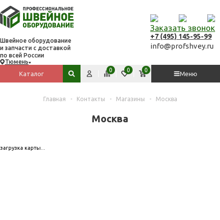
Заказать звонок
+7 (495) 145-95-99
Швейное оборудование
info@profshvey.ru
и запчасти с доставкой
по всей России
Тюмень
Вход
Сравнить
Избранное
Корзина
0
0
0
Каталог
Меню
Поиск по сайту
Главная
-
Контакты
-
Магазины
-
Москва
Москва
загрузка карты...